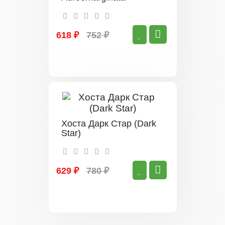
618 ₽
752 ₽
Хоста Дарк Стар (Dark
Star)
629 ₽
780 ₽