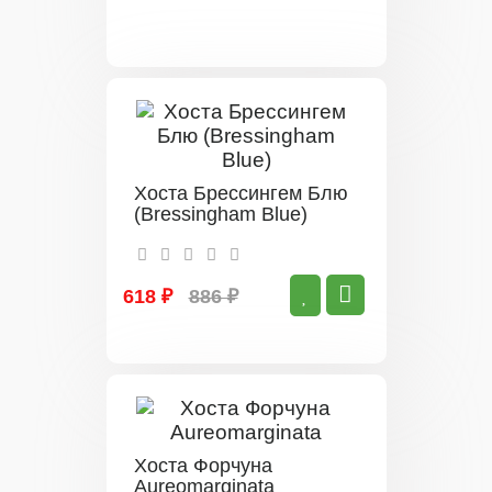
Хоста Брессингем Блю
(Bressingham Blue)
618 ₽
886 ₽
Хоста Форчуна
Аureomarginata