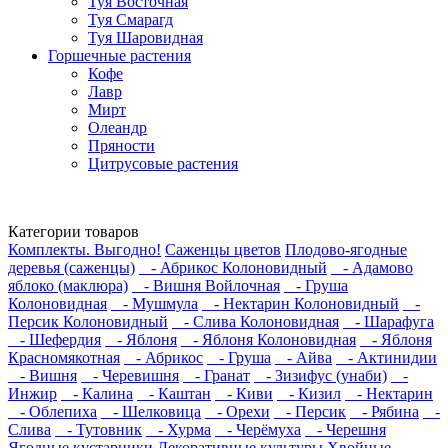
Туя Восточная
Туя Смарагд
Туя Шаровидная
Горшечные растения
Кофе
Лавр
Мирт
Олеандр
Пряности
Цитрусовые растения
Категории товаров
Комплекты. Выгодно!
Саженцы цветов
Плодово-ягодные
деревья (саженцы)
- Абрикос Колоновидный
- Адамово
яблоко (маклюра)
- Вишня Войлочная
- Груша
Колоновидная
- Мушмула
- Нектарин Колоновидный
-
Персик Колоновидный
- Слива Колоновидная
- Шарафуга
- Шефердия
- Яблоня
- Яблоня Колоновидная
- Яблоня
Красномякотная
- Абрикос
- Груша
- Айва
- Актинидии
- Вишня
- Черевишня
- Гранат
- Зизифус (унаби)
-
Инжир
- Калина
- Каштан
- Киви
- Кизил
- Нектарин
- Облепиха
- Шелковица
- Орехи
- Персик
- Рябина
-
Слива
- Тутовник
- Хурма
- Черёмуха
- Черешня
Ягодные кустарники
Декоративные культуры
Хвойные