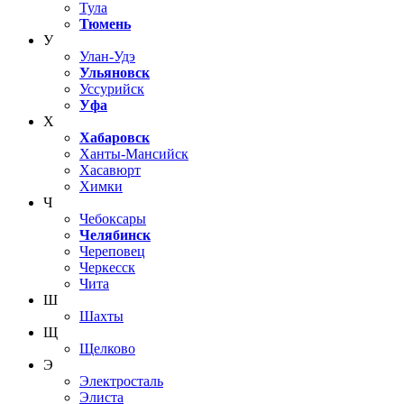
Тула
Тюмень
У
Улан-Удэ
Ульяновск
Уссурийск
Уфа
Х
Хабаровск
Ханты-Мансийск
Хасавюрт
Химки
Ч
Чебоксары
Челябинск
Череповец
Черкесск
Чита
Ш
Шахты
Щ
Щелково
Э
Электросталь
Элиста