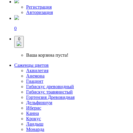
Регистрация
Авторизация
0
0
Ваша корзина пуста!
Саженцы цветов
Аквилегия
Анемона
Гиацинт
Гибискус древовидный
Гибискус травянистый
Гортензия Древовидная
Дельфиниум
Иберис
Канна
Крокус
Ландыш
Монарда