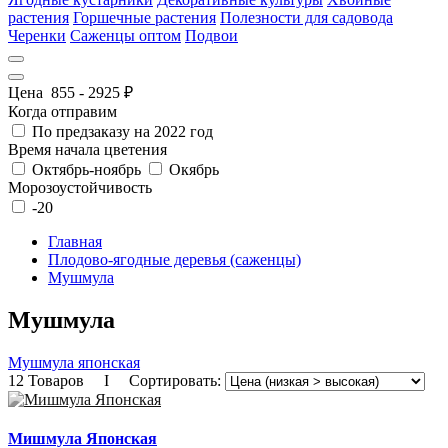
растения
Горшечные растения
Полезности для садовода
Черенки
Саженцы оптом
Подвои
Цена
855
-
2925
₽
Когда отправим
По предзаказу на 2022 год
Время начала цветения
Октябрь-ноябрь
Окябрь
Морозоустойчивость
-20
Главная
Плодово-ягодные деревья (саженцы)
Мушмула
Мушмула
Мушмула японская
12 Товаров I Сортировать:
Мишмула Японская