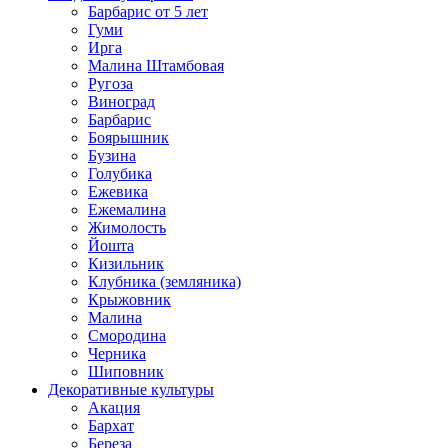
Барбарис от 5 лет
Гуми
Ирга
Малина Штамбовая
Ругоза
Виноград
Барбарис
Боярышник
Бузина
Голубика
Ежевика
Ежемалина
Жимолость
Йошта
Кизильник
Клубника (земляника)
Крыжовник
Малина
Смородина
Черника
Шиповник
Декоративные культуры
Акация
Бархат
Береза