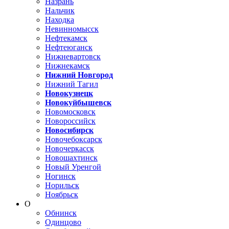
Назрань
Нальчик
Находка
Невинномысск
Нефтекамск
Нефтеюганск
Нижневартовск
Нижнекамск
Нижний Новгород
Нижний Тагил
Новокузнецк
Новокуйбышевск
Новомосковск
Новороссийск
Новосибирск
Новочебоксарск
Новочеркасск
Новошахтинск
Новый Уренгой
Ногинск
Норильск
Ноябрьск
О
Обнинск
Одинцово