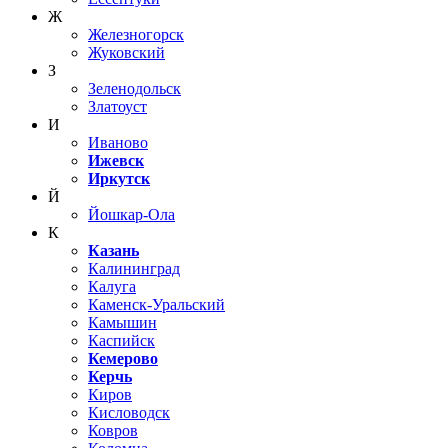
Ж
Железногорск
Жуковский
З
Зеленодольск
Златоуст
И
Иваново
Ижевск
Иркутск
Й
Йошкар-Ола
К
Казань
Калининград
Калуга
Каменск-Уральский
Камышин
Каспийск
Кемерово
Керчь
Киров
Кисловодск
Ковров