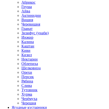
Абрикос
Груша
Айва
Актинидии
Вишня
Черевишня
Гранат
Зизифус (унаби)
Инжир
Калина
Каштан
Киви
Кизил
Нектарин
Облепиха
Шелковица
Орехи
Персик
Рябина
Слива
Тутовник
Хурма
Черёмуха
Черешня
Ягодные кустарники