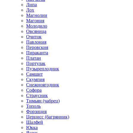
Липа
Лох
Магнолии
Магония
Молодило
Овсяница
Очиток
Павлония
Перовския
Пираканта
Платан
Портулак
Пузыреплодник
Самшит
Скумпия
Снежноягодник
Софора
Страусник
Тимьян (чабрец)
Тополь
Форзиция
Церцисс (багрянник)
Шалфей
Юкка
Ясень