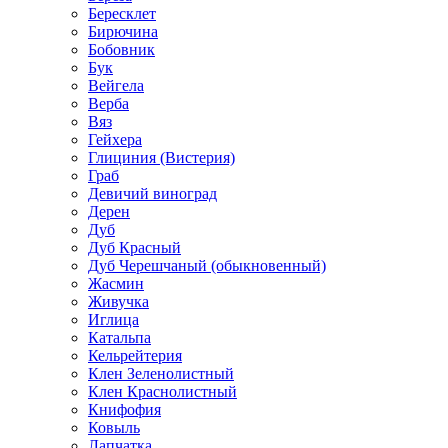
Бересклет
Бирючина
Бобовник
Бук
Вейгела
Верба
Вяз
Гейхера
Глициния (Вистерия)
Граб
Девичий виноград
Дерен
Дуб
Дуб Красный
Дуб Черешчаный (обыкновенный)
Жасмин
Живучка
Иглица
Катальпа
Кельрейтерия
Клен Зеленолистный
Клен Краснолистный
Книфофия
Ковыль
Лапчатка