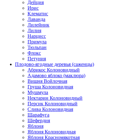
Дейция
Ирис
Клематис
Лаванда
Лилейник
Лилия
Нарцисс
Примула
Тюльпан
Флокс
Петуния
Плодово-ягодные деревья (саженцы)
Абрикос Колоновидный
Адамово яблоко (маклюра)
Вишня Войлочная
Груша Колоновидная
Мушмула
Нектарин Колоновидный
Персик Колоновидный
Слива Колоновидная
Шарафуга
Шефердия
Яблоня
Яблоня Колоновидная
Яблоня Красномякотная