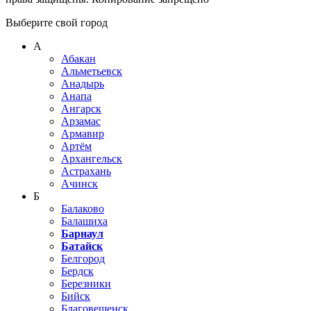
Выберите свой город
А
Абакан
Альметьевск
Анадырь
Анапа
Ангарск
Арзамас
Армавир
Артём
Архангельск
Астрахань
Ачинск
Б
Балаково
Балашиха
Барнаул
Батайск
Белгород
Бердск
Березники
Бийск
Благовещенск