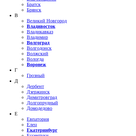
Братск
Брянск
В
Великий Новгород
Владивосток
Владикавказ
Владимир
Волгоград
Волгодонск
Волжский
Вологда
Воронеж
Г
Грозный
Д
Дербент
Дзержинск
Димитровград
Долгопрудный
Домодедово
Е
Евпатория
Елец
Екатеринбург
Ессентуки