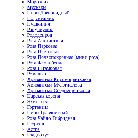
Морозник
Мускари
Пион Древовидный
Подснежник
Пушкиния
Ранункулюс
Рододенрон
Роза Английская
Роза Парковая
Роза Плетистая
Роза Почвопокровная (мини-роза)
Роза Флорибунда
Роза Штамбовая
Ромашка
Хризантема Крупноцветковая
Хризантема Мультифлора
Хризантема Среднецветковая
Царская корона
Эхинацея
Гортензия
Пион Травянистый
Роза Чайно-Гибридная
Георгин
Астра
Гладиолус