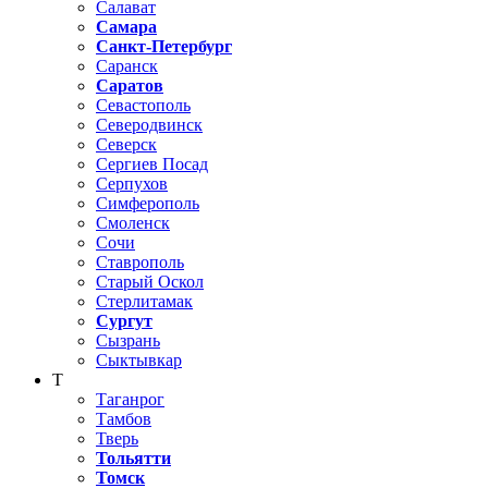
Салават
Самара
Санкт-Петербург
Саранск
Саратов
Севастополь
Северодвинск
Северск
Сергиев Посад
Серпухов
Симферополь
Смоленск
Сочи
Ставрополь
Старый Оскол
Стерлитамак
Сургут
Сызрань
Сыктывкар
Т
Таганрог
Тамбов
Тверь
Тольятти
Томск