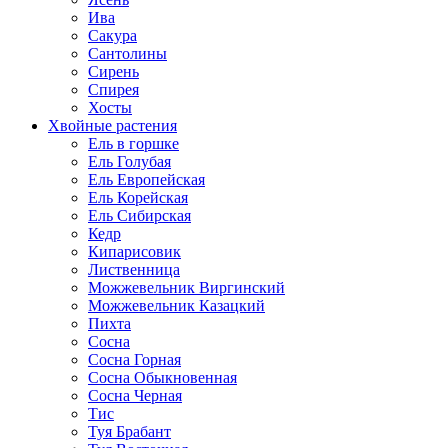
Ива
Сакура
Сантолины
Сирень
Спирея
Хосты
Хвойные растения
Ель в горшке
Ель Голубая
Ель Европейская
Ель Корейская
Ель Сибирская
Кедр
Кипарисовик
Лиственница
Можжевельник Виргинский
Можжевельник Казацкий
Пихта
Сосна
Сосна Горная
Сосна Обыкновенная
Сосна Черная
Тис
Туя Брабант