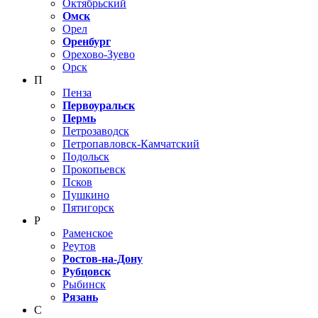
Октябрьский
Омск
Орел
Оренбург
Орехово-Зуево
Орск
П
Пенза
Первоуральск
Пермь
Петрозаводск
Петропавловск-Камчатский
Подольск
Прокопьевск
Псков
Пушкино
Пятигорск
Р
Раменское
Реутов
Ростов-на-Дону
Рубцовск
Рыбинск
Рязань
С