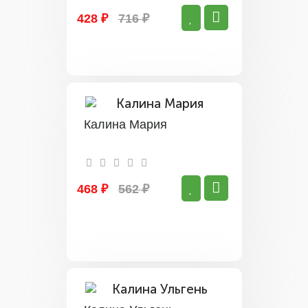
428 ₽
716 ₽
Калина Мария
468 ₽
562 ₽